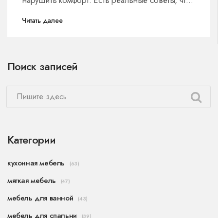
нарушить комфорт. Есть реальные советы, что
точно не стоит делать, и простые подсказки,
Читать далее
которые помогут обустроить пространство
удобнее. Примеры основаны на опыте
дизайнеров и бытовых ситуациях. Все
Поиск записей
объясняется простым и понятным языком.
Категории
кухонная мебель
(63)
мягкая мебель
(47)
мебель для ванной
(43)
мебель для спальни
(39)