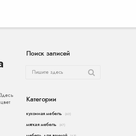
Поиск записей
а
 Здесь
Категории
 цвет
кухонная мебель
(63)
мягкая мебель
(47)
мебель для ванной
(43)