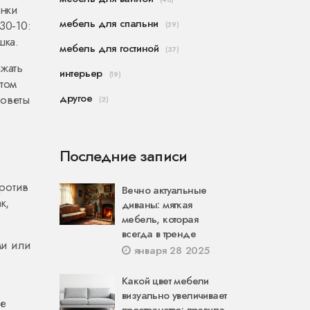
енки
мебель для спальни
30‑10:
(39)
шка.
мебель для гостиной
(37)
ажать
интерьер
(19)
том
другое
советы
(2)
Последние записи
против
Вечно актуальные
к,
диваны: мягкая
мебель, которая
всегда в тренде
ми или
января 28 2025
Какой цвет мебели
визуально увеличивает
ые