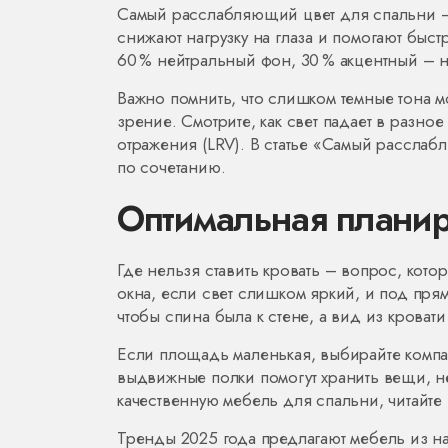
Самый расслабляющий цвет для спальни – 
снижают нагрузку на глаза и помогают быс
60 % нейтральный фон, 30 % акцентный – на
Важно помнить, что слишком темные тона м
зрение. Смотрите, как свет падает в разн
отражения (LRV). В статье «Самый расслаб
по сочетанию.
Оптимальная планир
Где нельзя ставить кровать – вопрос, кото
окна, если свет слишком яркий, и под прям
чтобы спина была к стене, а вид из кроват
Если площадь маленькая, выбирайте компа
выдвижные полки помогут хранить вещи, не
качественную мебель для спальни, читайте 
Тренды 2025 года предлагают мебель из н