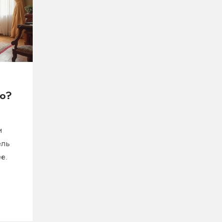
ню?
и
ель
е.
а.