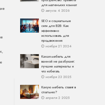
пространство: правила
для маленьких комнат
шие
августа 4 2026
SEO и социальные
сети для B2B: Как
эффективно
использовать для
ые
продвижения
ноября 21 2024
к,
о
Какая мебель для
ванной не разбухает:
же
лучшие материалы и
что избегать
ноября 23 2025
Какую мебель ставят в
спальню?
апреля 2 2025