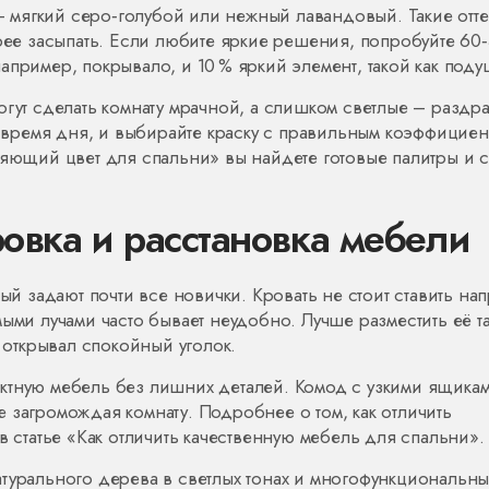
мягкий серо‑голубой или нежный лавандовый. Такие отт
трее засыпать. Если любите яркие решения, попробуйте 60‑
пример, покрывало, и 10 % яркий элемент, такой как поду
огут сделать комнату мрачной, а слишком светлые – раздр
ое время дня, и выбирайте краску с правильным коэффициен
ляющий цвет для спальни» вы найдете готовые палитры и 
овка и расстановка мебели
рый задают почти все новички. Кровать не стоит ставить на
ыми лучами часто бывает неудобно. Лучше разместить её та
и открывал спокойный уголок.
ктную мебель без лишних деталей. Комод с узкими ящика
 загромождая комнату. Подробнее о том, как отличить
в статье «Как отличить качественную мебель для спальни».
атурального дерева в светлых тонах и многофункциональн