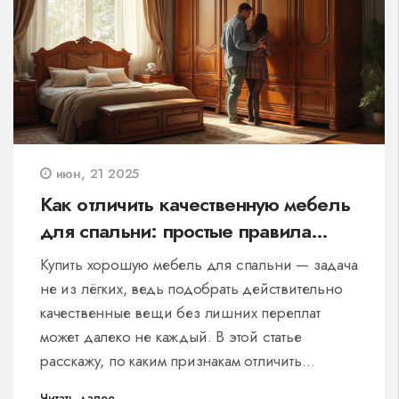
июн, 21 2025
Как отличить качественную мебель
для спальни: простые правила
выбора
Купить хорошую мебель для спальни — задача
не из лёгких, ведь подобрать действительно
качественные вещи без лишних переплат
может далеко не каждый. В этой статье
расскажу, по каким признакам отличить
достойную мебель от дешёвых подделок, на
Читать далее