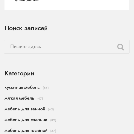
что обращать внимание в магазине, какие
материалы считаются действительно
долговечными и почему цена не всегда
Поиск записей
показатель качества. Разберём популярные
ошибки при выборе, а ещё поделюсь
советами реальных покупателей и
собственными лайфхаками. Эта информация
реально поможет не потратить деньги впустую
и создать уютную, стильную спальню.
Категории
кухонная мебель
(63)
мягкая мебель
(47)
мебель для ванной
(42)
мебель для спальни
(39)
мебель для гостиной
(37)