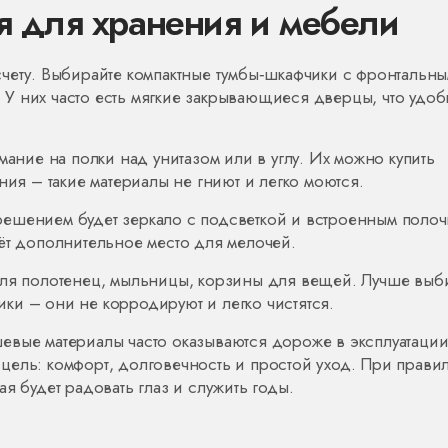
 для хранения и мебели
счету. Выбирайте компактные тумбы‑шкафчики с фронтальн
У них часто есть мягкие закрывающиеся дверцы, что удоб
мание на полки над унитазом или в углу. Их можно купить
ния – такие материалы не гниют и легко моются.
ешением будет зеркало с подсветкой и встроенным полоч
ёт дополнительное место для мелочей.
для полотенец, мыльницы, корзины для вещей. Лучше выб
ки – они не корродируют и легко чистятся.
евые материалы часто оказываются дороже в эксплуатаци
те цель: комфорт, долговечность и простой уход. При прав
я будет радовать глаз и служить годы.