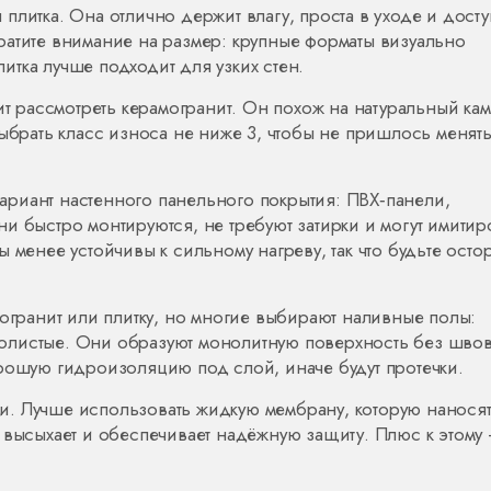
плитка. Она отлично держит влагу, проста в уходе и досту
ратите внимание на размер: крупные форматы визуально
тка лучше подходит для узких стен.
ит рассмотреть керамогранит. Он похож на натуральный кам
выбрать класс износа не ниже 3, чтобы не пришлось менят
 вариант настенного панельного покрытия: ПВХ‑панели,
и быстро монтируются, не требуют затирки и могут имитир
 менее устойчивы к сильному нагреву, так что будьте ост
могранит или плитку, но многие выбирают наливные полы:
листые. Они образуют монолитную поверхность без швов,
орошую гидроизоляцию под слой, иначе будут протечки.
. Лучше использовать жидкую мембрану, которую нанося
 высыхает и обеспечивает надёжную защиту. Плюс к этому 