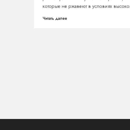
которые не ржавеют в условиях высоко
влажности и постоянного контакта с во
Читать далее
Особое внимание уделяется плюсам и
минусам каждого материала, а также
полезным советам по уходу за ними.