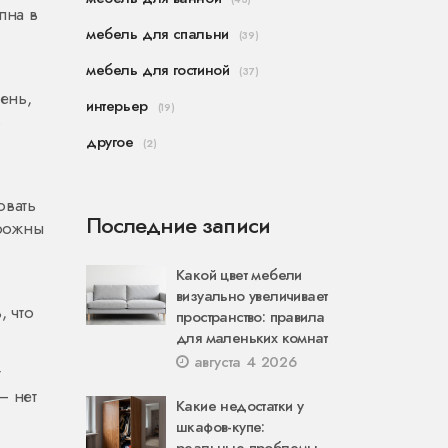
пна в
мебель для спальни
(39)
мебель для гостиной
(37)
ень,
интерьер
(19)
ь
другое
(2)
овать
Последние записи
орожны
Какой цвет мебели
визуально увеличивает
 что
пространство: правила
для маленьких комнат
августа 4 2026
т
– нет
Какие недостатки у
шкафов-купе: