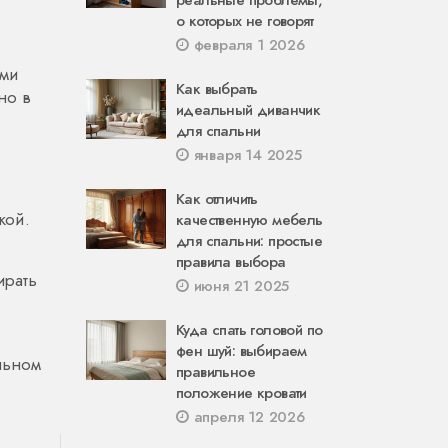
реальные проблемы,
о которых не говорят
февраля 1 2026
ыми
Как выбрать
но в
идеальный диванчик
для спальни
января 14 2025
Как отличить
кой.
качественную мебель
для спальни: простые
правила выбора
ирать
июня 21 2025
Куда спать головой по
и
фен шуй: выбираем
ильном
правильное
положение кровати
апреля 12 2026