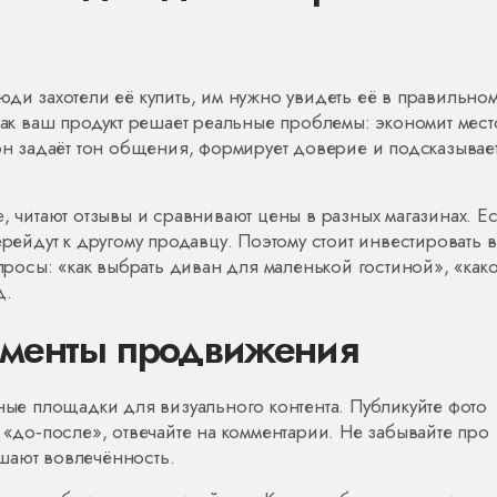
юди захотели её купить, им нужно увидеть её в правильно
как ваш продукт решает реальные проблемы: экономит мест
 он задаёт тон общения, формирует доверие и подсказывает
, читают отзывы и сравнивают цены в разных магазинах. Е
ерейдут к другому продавцу. Поэтому стоит инвестировать в
апросы: «как выбрать диван для маленькой гостиной», «как
д.
ументы продвижения
авные площадки для визуального контента. Публикуйте фото
 «до‑после», отвечайте на комментарии. Не забывайте про
шают вовлечённость.