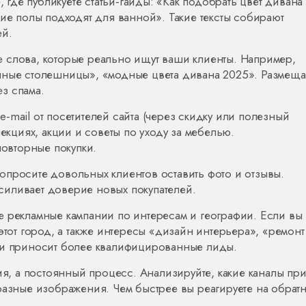
е, где публикуете статьи‑гайды: «Как подобрать цвет дивана 
кие полы подходят для ванной». Такие тексты собирают
ей.
 слова, которые реально ищут ваши клиенты. Например,
пные столешницы», «модные цвета дивана 2025». Размеща
ез спама.
 e‑mail от посетителей сайта (через скидку или полезный
лекциях, акции и советы по уходу за мебелью.
овторные покупки.
Попросите довольных клиентов оставить фото и отзывы.
 усиливает доверие новых покупателей.
те рекламные кампании по интересам и географии. Если вы
этот город, а также интересы «дизайн интерьера», «ремонт
 и приносит более квалифицированные лиды.
ия, а постоянный процесс. Анализируйте, какие каналы пр
разные изображения. Чем быстрее вы реагируете на обрат