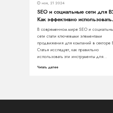
ноя, 21 2024
SEO и социальные сети для B
Как эффективно использовать
для продвижения
В современном мире SEO и социальн
сети стали ключевыми элементами
продвижения для компаний в секторе 
Статья исследует, как правильно
использовать эти инструменты для
продвижения бизнеса, включая советы
Читать далее
известных экспертов в области цифров
маркетинга. Основное внимание уделя
синергии между SEO и социальными
сетями и тому, как они могут приносить
пользу бизнесу. Задача статьи —
предложить практические рекомендац
для улучшения онлайн-продаж и