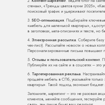
2.
Контент‑маркетинг
. Ведите блог на сайт
стенам», «Тренды цветов кухни 2025», «Ка
поисковый трафик и удерживают посетител
3.
SEO‑оптимизация
. Подбирайте ключевые
«мебель для маленькой квартиры», «досту
в заголовках, мета‑описаниях и тексте, но б
4.
Электронная рассылка
. Соберите базу
чек‑лист). Рассылайте новости о новых кол
Персонализированные письма повышают п
5.
Отзывы и пользовательский контент
. 
Публикуйте их на сайте и в соцсетях – это
6.
Таргетированная реклама
. Настраивай
продаёте мебель в СПб, указывайте только 
квартиры». Такой подход экономит бюджет
Запомните, маркетинг – это не разовая акц
клиентов, меняйте сообщения, тестируйте 
связь, тем лучше будет ваш результат.