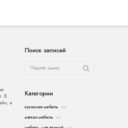
Поиск записей
ве
Категории
т. В
айн, а
кухонная мебель
(63)
мягкая мебель
(47)
мебель для ванной
(42)