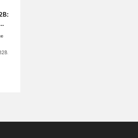
2B:
ые
B2B.
 от
ого
ется
ии