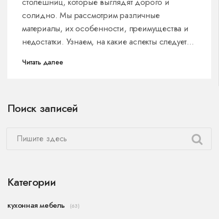
столешниц, которые выглядят дорого и
солидно. Мы рассмотрим различные
материалы, их особенности, преимущества и
недостатки. Узнаем, на какие аспекты следует
обращать внимание при выборе столешницы.
Читать далее
В статье также будут приведены советы по
уходу за столешницей для длительного
сохранения её красоты и функциональности.
Поиск записей
Категории
кухонная мебель
(63)