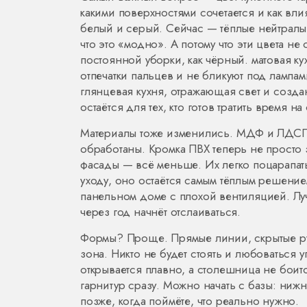
какими поверхностями сочетается и как вл
белый и серый. Сейчас — тёплые нейтралы
что это «модно». А потому что эти цвета не
постоянной уборки, как чёрный.
матовая ку
отпечатки пальцев и не бликуют под лампам
глянцевая кухня
,
отражающая свет и созда
остаётся для тех, кто готов тратить время на
Материалы тоже изменились. МДФ и ЛДСП 
обработаны. Кромка ПВХ теперь не просто 
фасады — всё меньше. Их легко поцарапать
уходу, оно остаётся самым тёплым решение
панельном доме с плохой вентиляцией. Лу
через год начнёт отслаиваться.
Формы? Проще. Прямые линии, скрытые руч
зона. Никто не будет стоять и любоваться
открывается плавно, а столешница не боит
гарнитур сразу. Можно начать с базы: ниж
позже, когда поймёте, что реально нужно.