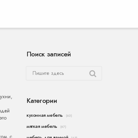
Поиск записей
ухни,
Категории
юдей
кухонная мебель
(63)
это
мягкая мебель
(47)
том, с
мебель для ванной
(42)