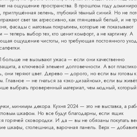
ияет на ощущение пространства
. В прошлом году доминир
, приглушённая зелень, глубокий тёмный синий. Но не пот
 отражают свет так агрессивно, как глянцевый белый, и не т
хня
,
фасады с матовым покрытием, которые не показывают
и
— теперь выбор тех, кто ценит комфорт, а не картинку. А
ющая ощущение чистоты, но требующая постоянного уход
 салфетки.
больше не вызывают ужаса — если они качественно
защита, а ключевой элемент долговечности. А вот пластик
, они теряют цвет. Дерево — дорого, но если вы готовы к
м. Главное — не гнаться за «эко-дизайном», если вы живёт
чше выбрать проверенный материал, чем модный, который
ки, минимум декора. Кухня 2024 — это не выставка, а раб
 угловым шкафом. Но все будут благодарны, если ящик
ся горячей сковородки. И да — вы не обязаны покупать ве
ние шкафы, столешница, варочная панель. Верх — добавит