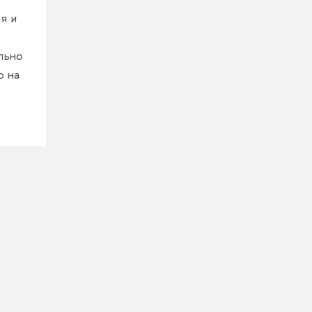
ая и
льно
о на