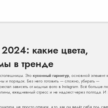
2024: какие цвета,
мы в тренде
и столешницы. Это
кухонный гарнитур
,
основной элемент к
ны и порядок
. Без него готовить — сложно, убирать —
естал зависеть от модных фото в Instagram. Всё больше л
апины, ежедневный стресс и не надоест через полгода. И 
арнитура
,
не просто оттенок, а то, как он ведёт себя под све