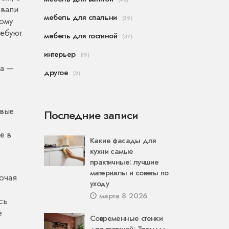
овали
мебель для спальни
(39)
ому
ребуют
мебель для гостиной
(37)
интерьер
(19)
а
—
другое
(2)
овые
Последние записи
е в
Какие фасады для
кухни самые
практичные: лучшие
материалы и советы по
очая
уходу
марта 8 2026
сь
е
Современные стенки