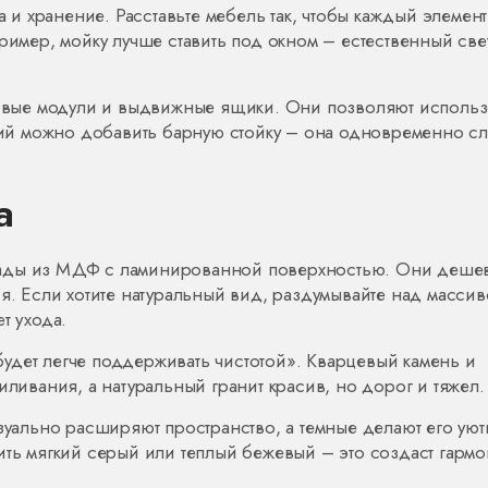
а и хранение. Расставьте мебель так, чтобы каждый элемент
ример, мойку лучше ставить под окном – естественный све
гловые модули и выдвижные ящики. Они позволяют использ
й можно добавить барную стойку – она одновременно сл
а
сады из МДФ с ламинированной поверхностью. Они деше
ся. Если хотите натуральный вид, раздумывайте над масси
т ухода.
удет легче поддерживать чистотой». Кварцевый камень и
иливания, а натуральный гранит красив, но дорог и тяжел.
изуально расширяют пространство, а темные делают его уют
ить мягкий серый или теплый бежевый – это создаст гарм