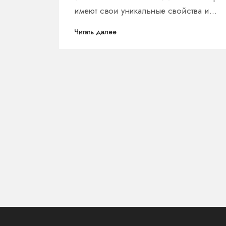
имеют свои уникальные свойства и
преимущества. В этой статье мы
Читать далее
рассмотрим, как выбрать наиболее
подходящий вариант для вашего
интерьера, подберем ключевые советы
уходу за ними, а также расскажем, на чт
обратить внимание при покупке. Будет
полезно изучить как сильные, так и сла
стороны каждой опции.