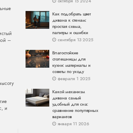
октября 15 2024
льные
Как подобрать цвет
дивана к стенам:
простая схема,
палитры и ошибки
истый
ной –
сентября 13 2025
Влагостойкие
столешницы для
кухни: материалы и
советы по уходу
февраля 1 2025
высоту
Какой механизм
дивана самый
гие
удобный для сна:
с, и
сравнение популярных
вариантов
января 11 2026