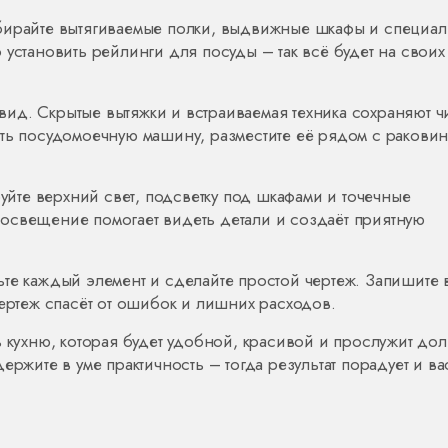
ыбирайте вытягиваемые полки, выдвижные шкафы и специа
 установить рейлинги для посуды – так всё будет на своих
ид. Скрытые вытяжки и встраиваемая техника сохраняют ч
ить посудомоечную машину, разместите её рядом с ракови
те верхний свет, подсветку под шкафами и точечные
освещение помогает видеть детали и создаёт приятную
те каждый элемент и сделайте простой чертеж. Запишите 
чертеж спасёт от ошибок и лишних расходов.
ь кухню, которая будет удобной, красивой и прослужит дол
ржите в уме практичность – тогда результат порадует и ва