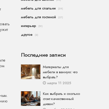
мебель для спальни
т
(39)
мебель для гостиной
(37)
овать
интерьер
(19)
ужит
другое
(2)
Последние записи
вле
вом
Материалы для
мебели в ванную: что
выбрать?
марта 11 2025
Как выбрать и сколько
ным.
стоит качественный
онию
диван?