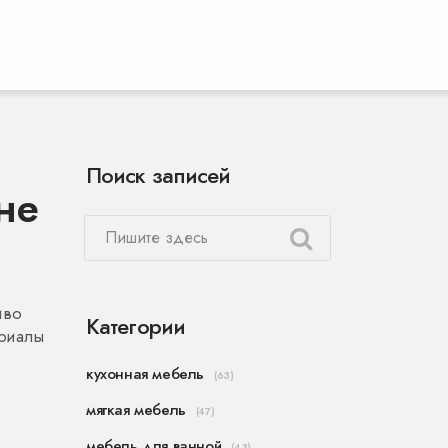
Поиск записей
не
иво
Категории
ериалы
кухонная мебель
(63)
мягкая мебель
(47)
мебель для ванной
(43)