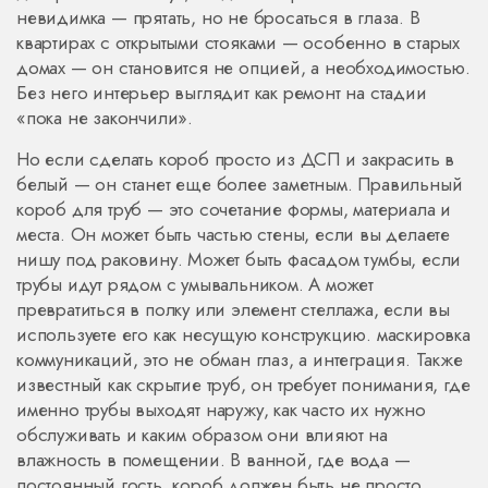
невидимка — прятать, но не бросаться в глаза.
В
квартирах с открытыми стояками — особенно в старых
домах — он становится не опцией, а необходимостью.
Без него интерьер выглядит как ремонт на стадии
«пока не закончили».
Но если сделать короб просто из ДСП и закрасить в
белый — он станет еще более заметным. Правильный
короб для труб — это сочетание формы, материала и
места. Он может быть частью стены, если вы делаете
нишу под раковину. Может быть фасадом тумбы, если
трубы идут рядом с умывальником. А может
превратиться в полку или элемент стеллажа, если вы
используете его как несущую конструкцию.
маскировка
коммуникаций
,
это не обман глаз, а интеграция
. Также
известный как
скрытие труб
, он требует понимания, где
именно трубы выходят наружу, как часто их нужно
обслуживать и каким образом они влияют на
влажность в помещении.
В ванной, где вода —
постоянный гость, короб должен быть не просто