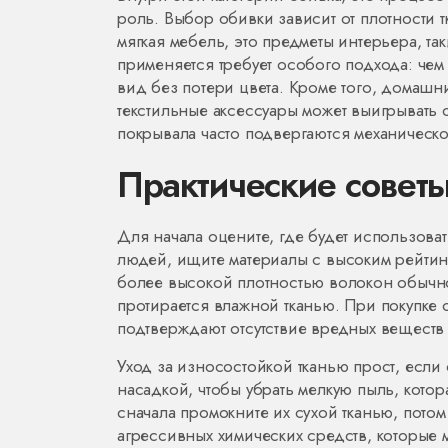
роль. Выбор обивки зависит от плотности т
мягкая мебель
,
это предметы интерьера, так
применяется
требует особого подхода: че
вид без потери цвета. Кроме того,
домашни
текстильные аксессуары
может выигрывать 
покрывала часто подвергаются механическ
Практические советы
Для начала оцените, где будет использоват
людей, ищите материалы с высоким рейтинго
более высокой плотностью волокон обычно л
протирается влажной тканью. При покупке о
подтверждают отсутствие вредных веществ 
Уход за износостойкой тканью прост, если
насадкой, чтобы убрать мелкую пыль, кото
сначала промокните их сухой тканью, потом
агрессивных химических средств, которые 