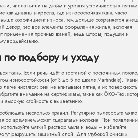
кани, числа нитей на дюйм и уровня устойчивости к пятнам
ие как диваны и кресла, где износостойкая ткань часто
м выше коэффициент износа, тем дольше сохраняется вне
й декор
,
это все элементы оформления жилья, включая
от применения прочных тканей, ведь шторы, подушки и
ому воздействию.
 по подбору и уходу
ься ткань. Если речь идёт о гостиной с постоянным потоко
м износостойкости (от 3 до 5 по шкале Martindale). Ткани
егче чистятся: они не впитывают пятна, а их поверхность
братите внимание на сертификаты, такие как ÖKO‑Tex, кот
и высокую стойкость к выцветанию.
 соблюдать несколько правил. Регулярно пылесосьте мягко
рая со временем может «царапать» волокна. При появлении
 используйте мягкий раствор мыла и воды – избегайте
могут разрушить защитный слой. Для глубокой очистки