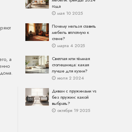
мебели: тренды 2024
года
мая 10 2025
Почему нельзя ставить
иряют
мебель вплотную к
стене?
марта 4 2025
Светлая или тёмная
го, а
столешница: какая
менно
лучше для кухни?
 дома.
июля 2 2024
Диван с пружинами vs
без пружин: какой
выбрать?
октября 19 2025