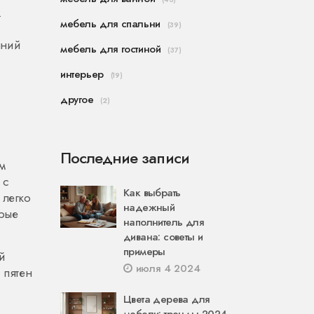
.
мебель для спальни
(39)
шний
мебель для гостиной
(37)
интерьер
(19)
другое
(2)
Последние записи
м
 с
Как выбрать
 легко
надежный
орые
наполнитель для
дивана: советы и
примеры
й
июля 4 2024
 пятен
Цвета дерева для