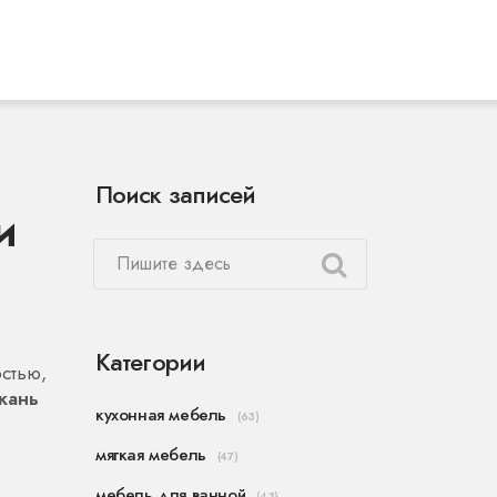
Поиск записей
и
Категории
остью
,
кань
кухонная мебель
(63)
мягкая мебель
(47)
мебель для ванной
(43)