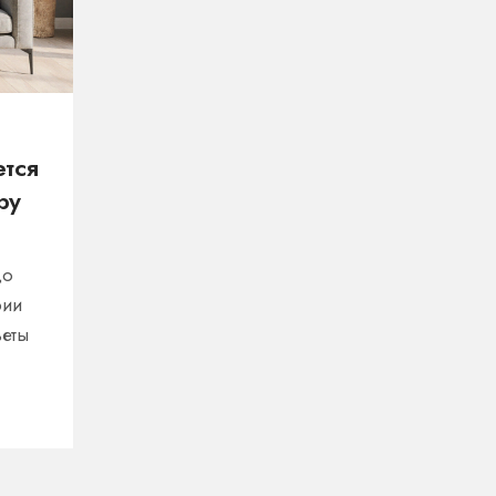
ется
ру
до
рии
веты