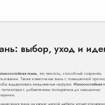
ань: выбор, уход и иде
износостойкая ткань
,
это текстиль, способный сохранять
льзовании
. Также известна как
ткань с повышенной прочн
чтобы выдерживать ежедневные нагрузки
.
Износостойкая т
от полиэстера с добавлением полиуретана до смешанных
стиранию.
 нанесения ткани на каркас мягкой мебели
играет ключевую