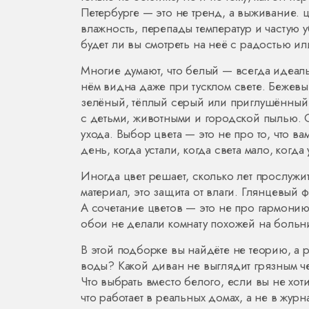
Петербурге — это не тренд, а выживание.
ц
влажность, перепады температур и частую 
будет ли вы смотреть на неё с радостью ил
Многие думают, что белый — всегда идеаль
нём видна даже при тусклом свете. Бежевый 
зелёный, тёплый серый или приглушённый
с детьми, животными и городской пылью. О
ухода. Выбор цвета — это не про то, что ва
день, когда устали, когда света мало, когда
Иногда цвет решает, сколько лет прослужи
материал, это защита от влаги. Глянцевый ф
А сочетание цветов — это не про гармонию
обои не делали комнату похожей на больни
В этой подборке вы найдёте не теорию, а
воды? Какой диван не выглядит грязным ч
Что выбрать вместо белого, если вы не хот
что работает в реальных домах, а не в жур