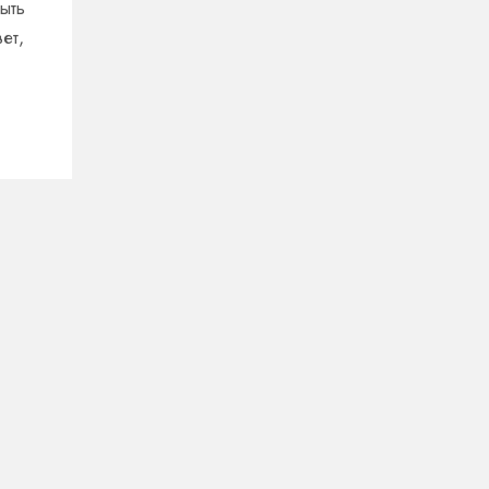
ыть
ет,