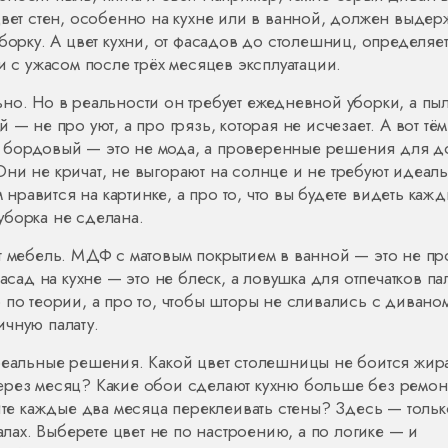
вет стен
,
особенно на кухне или в ванной, должен выдер
уборку
. А
цвет кухни
,
от фасадов до столешниц, определяет
и с ужасом после трёх месяцев эксплуатации
.
но. Но в реальности он требует ежедневной уборки, а пы
— не про уют, а про грязь, которая не исчезает. А вот тё
 бордовый — это не мода, а проверенные решения для д
ни не кричат, не выгорают на солнце и не требуют идеал
м нравится на картинке, а про то, что вы будете видеть каж
 уборка не сделана.
т мебель. МДФ с матовым покрытием в ванной — это не пр
асад на кухне — это не блеск, а ловушка для отпечатков па
 по теории, а про то, чтобы шторы не сливались с диваном
чную палату.
 реальные решения. Какой цвет столешницы не боится жир
ерез месяц? Какие обои сделают кухню больше без ремон
ите каждые два месяца переклеивать стены? Здесь — только
налах. Выберете цвет не по настроению, а по логике — и