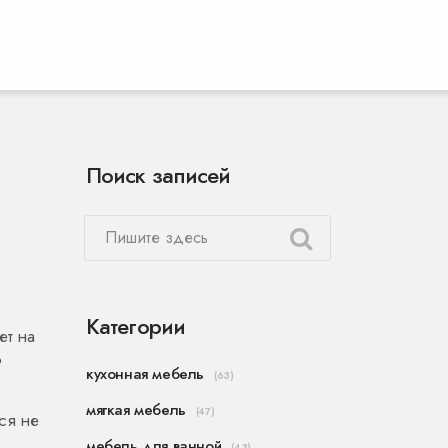
Поиск записей
Категории
ет на
о
кухонная мебель
(63)
мягкая мебель
(47)
ся не
в
мебель для ванной
(43)