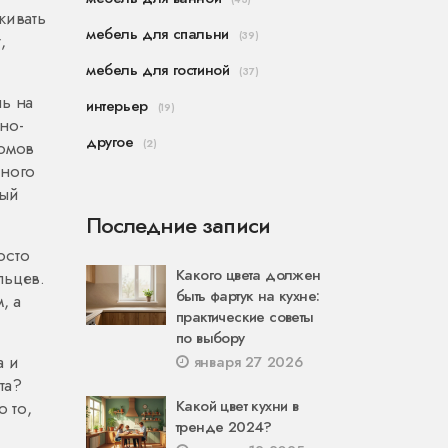
живать
мебель для спальни
(39)
,
мебель для гостиной
(37)
ль на
интерьер
(19)
мно-
другое
омов
(2)
ьного
дый
Последние записи
осто
Какого цвета должен
льцев.
быть фартук на кухне:
, а
практические советы
по выбору
а и
января 27 2026
та?
Какой цвет кухни в
 то,
тренде 2024?