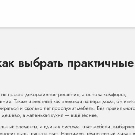
как выбрать практичные
а
 не просто декоративное решение, а основа комфорта,
щения
. Также известный как
цветовая палитра дома
, он влия
о убираться и сколько лет прослужит мебель. Без правильног
 дешево, а маленькая кухня — ещё теснее.
ельные элементы, а единая система.
цвет мебели
,
выбирает
реносит пыль, пятна и свет
. Например, тёмно-серый диван 