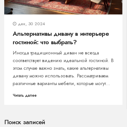
дек, 30 2024
Альтернативы дивану в интерьере
гостиной: что выбрать?
Иногда традиционный диван не всегда
соответствует видению идеальной гостиной. В
этом случае важно знать, какие альтернативы
дивану можно использовать. Рассматриваем
различные варианты мебели, которые могут
вписаться в ваш интерьер, от уютных кресел
Читать далее
до стильных пуфов. Уделяем внимание их
функциональным особенностям и стилевым
решениям, чтобы помочь создать комфортное
Поиск записей
и уникальное жилищное пространство.